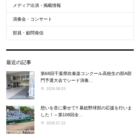
メディア出演・掲載情報
演奏会・コンサート
部員・顧問発信
最近の記事
第68回千葉県吹奏楽コンクール高校生の部A部
門予選大会でシード演奏...
2026.08.03
想いを音に乗せて!! 幕総野球部の応援を行いま
した！～第108回全...
2026.07.22