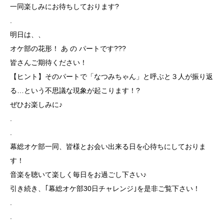
一同楽しみにお待ちしております?
.
明日は、、
オケ部の花形！ あ の パートです???
皆さんご期待ください！
【ヒント】そのパートで「なつみちゃん」と呼ぶと３人が振り返
る…という不思議な現象が起こります！?
ぜひお楽しみに♪
.
.
幕総オケ部一同、皆様とお会い出来る日を心待ちにしておりま
す！
音楽を聴いて楽しく毎日をお過ごし下さい♪
引き続き、｢幕総オケ部30日チャレンジ｣を是非ご覧下さい！
.
.