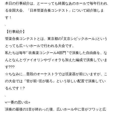
本日の行事紹介は、とーーっても綺麗なあのホールで毎年行われ
る全国大会、「日本管楽合奏コンテスト」について紹介致しま
す！
.
【行事紹介】
管楽合奏コンテストとは、東京都の｢文京シビックホール｣という
とっても広～いホールで行われる大会です。
私たちは毎年“ 吹奏楽コンクールA部門 ”で演奏した自由曲を、な
んとなんとヴァイオリンやヴィオラも加えた編成で演奏していま
す???
☆ちなみに…普段のオーケストラでは弦楽器が前にいますが、こ
の大会では『管が前･弦が後ろ』という珍しい配置で演奏してい
るんです！?
.
«一番の思い出»
演奏の最後の1音が終わった後、広いホール中に音がフワッと広