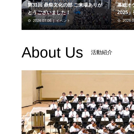
第31回 鼎祭文化の部 ご来場ありが
幕総オケ
とうございました！
2025
2026.07.06
イベント
2026.0
About Us
活動紹介