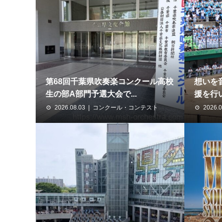
第68回千葉県吹奏楽コンクール高校
想いを
生の部A部門予選大会で...
援を行い
2026.08.03
コンクール・コンテスト
2026.0