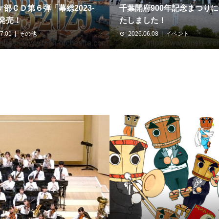
部ＣＤ第６弾「幕総2023-
千葉開府900年記念まつり
」発売！
たしました！
7.01
その他
2026.06.08
イベント