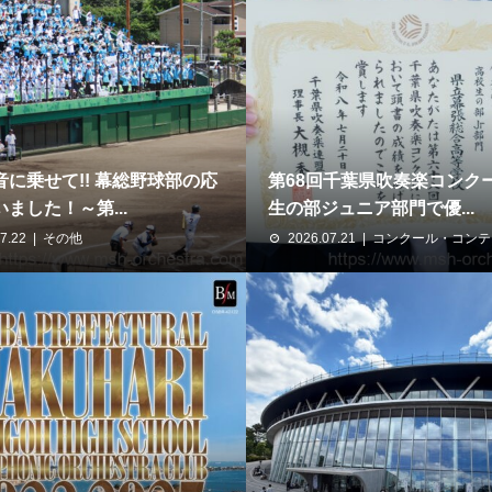
音に乗せて!! 幕総野球部の応
第68回千葉県吹奏楽コンク
ました！～第...
生の部ジュニア部門で優...
7.22
その他
2026.07.21
コンクール・コンテ