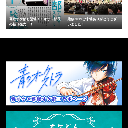
幕総オケ部も登場！！オザワ部長
鼎祭2019ご来場ありがとうござ
の新刊発売！！
いました！
LINK
関連リンク