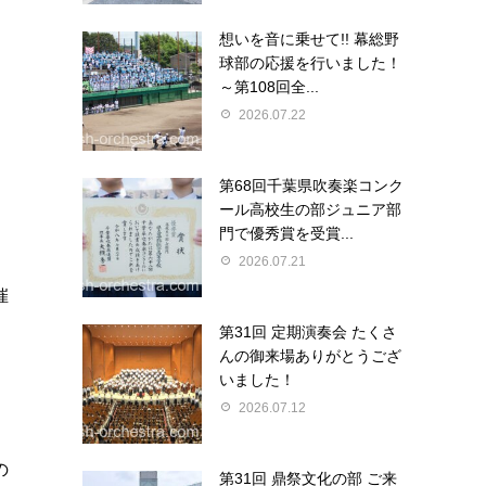
想いを音に乗せて!! 幕総野
球部の応援を行いました！
～第108回全...
2026.07.22
第68回千葉県吹奏楽コンク
ール高校生の部ジュニア部
門で優秀賞を受賞...
2026.07.21
催
第31回 定期演奏会 たくさ
んの御来場ありがとうござ
いました！
2026.07.12
の
第31回 鼎祭文化の部 ご来