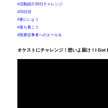
#活動紹介30日チャレンジ
#20日目
#家にいよう
#落ち着こう
#医療従事者へのエールを
オケストにチャレンジ！想いよ届け！I Got 