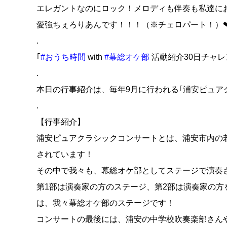
エレガントなのにロック！メロディも伴奏も私達に
愛強ちぇろりあんです！！！（※チェロパート！）
.
｢
#おうち時間
with
#幕総オケ部
活動紹介30日チャレン
.
本日の行事紹介は、毎年9月に行われる｢浦安ピュア
.
【行事紹介】
浦安ピュアクラシックコンサートとは、浦安市内の
されています！
その中で我々も、幕総オケ部としてステージで演奏
第1部は演奏家の方のステージ、第2部は演奏家の方
は、我々幕総オケ部のステージです！
コンサートの最後には、浦安の中学校吹奏楽部さん