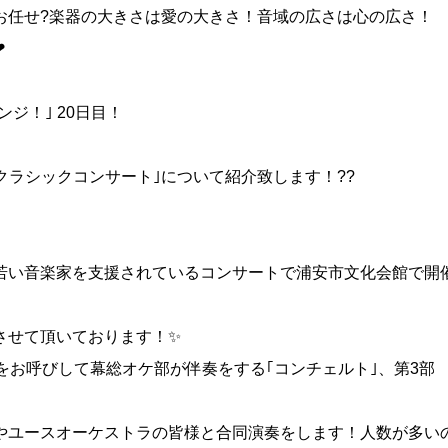
お任せ?楽器の大きさは愛の大きさ！音域の広さは心の広さ！
❤
ジ！｣ 20日目！
クラシックコンサート｣について紹介致します！??
若い音楽家を支援されているコンサートで浦安市文化会館で開
させて頂いております！✨
をお呼びして幕総オケ部が伴奏をする｢コンチェルト｣、第3部
やユースオーケストラの皆様と合同演奏をします！人数が多い