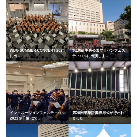
WBG SUMMER CONCERT 2024
第19回 中央公園ブラバンフェス
に出...
ティバルに出演しま...
インクルージョンフェスティバル
第28回卒業証書授与式が行われ
2021＠千葉 にて...
ました