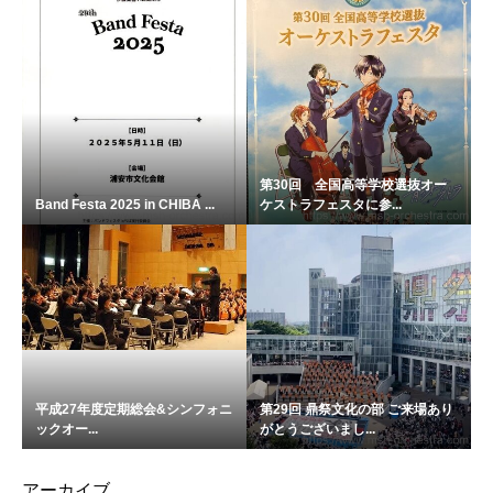
第30回 全国高等学校選抜オー
Band Festa 2025 in CHIBA ...
ケストラフェスタに参...
平成27年度定期総会&シンフォニ
第29回 鼎祭文化の部 ご来場あり
ックオー...
がとうございまし...
アーカイブ