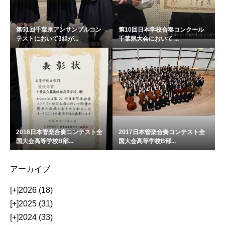
第51回千葉県アンサンブルコン
第10回日本学校合奏コンクール
テストにおいて3組が...
千葉県大会において ...
2016日本管楽合奏コンテスト全
2017日本管楽合奏コンテスト全
国大会高等学校B部...
国大会高等学校B部...
アーカイブ
[+]
2026 (18)
[+]
2025 (31)
[+]
2024 (33)