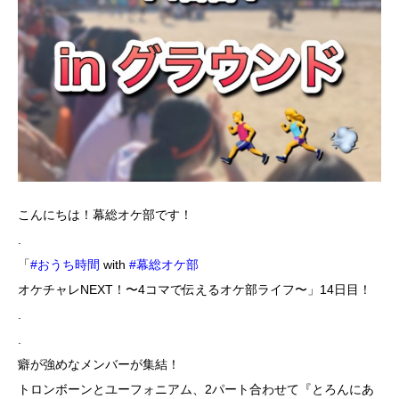
こんにちは！幕総オケ部です！
.
「
#おうち時間
with
#幕総オケ部
オケチャレNEXT！〜4コマで伝えるオケ部ライフ〜」14日目！
.
.
癖が強めなメンバーが集結！
トロンボーンとユーフォニアム、2パート合わせて『とろんにあ