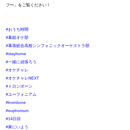
フ〜」をご覧ください！
.
.
#おうち時間
#幕総オケ部
#幕張総合高校シンフォニックオーケストラ部
#stayhome
#一緒に頑張ろう
#オケチャレ
#オケチャレNEXT
#トロンボーン
#ユーフォニアム
#trombone
#euphonium
#14日目
#家にいよう