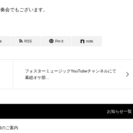
演奏会でもございます。
e
RSS
Pin it
note
フォスターミュージックYouTubeチャンネルにて
幕総オケ部...
お知らせ一覧
出演のご案内