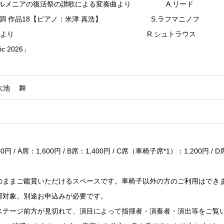
アルメニアの復活祭の讃歌による変奏曲より A.リード
ハ短調 作品18【ピアノ：米津 真浩】 S.ラフマニノフ
の騎士」組曲より R.シュトラウス
c 2026」
 大池 舞
800円 / A席：1,600円 / B席：1,400円 / C席（車椅子席*1）：1,200円 
椅子のままご鑑賞いただけるスペースです。車椅子以外の方のご利用はでき
系部対象。別途お申込みが必要です。
よりステージ前方が見切れて、演目によって指揮者・演奏者・演出等をご