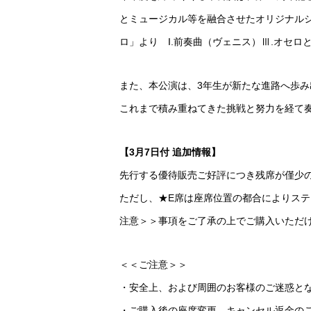
とミュージカル等を融合させたオリジナルショー
ロ」より I.前奏曲（ヴェニス）Ⅲ.オセ
また、本公演は、3年生が新たな進路へ歩
これまで積み重ねてきた挑戦と努力を経て
【3月7日付 追加情報】
先行する優待販売ご好評につき残席が僅少
ただし、★E席は座席位置の都合によりス
注意＞＞事項をご了承の上でご購入いただ
＜＜ご注意＞＞
・安全上、および周囲のお客様のご迷惑と
・ご購入後の座席変更、キャンセル返金の