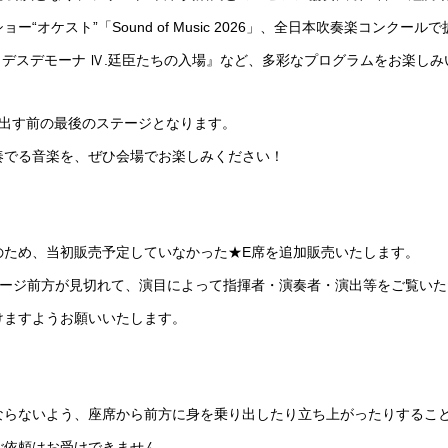
“オケスト”「Sound of Music 2026」、全日本吹奏楽コンク
ロとデスデモーナ Ⅳ.廷臣たちの入場』など、多彩なプログラムをお楽し
み出す前の最後のステージとなります。
奏でる音楽を、ぜひ会場でお楽しみください！
のため、当初販売予定していなかった★E席を追加販売いたします。
テージ前方が見切れて、演目によって指揮者・演奏者・演出等をご覧い
けますようお願いいたします。
ならないよう、座席から前方に身を乗り出したり立ち上がったりするこ
ご依頼はお受けできません。