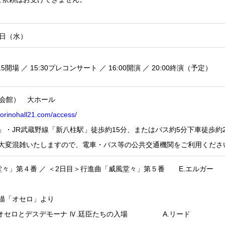
5日（水）
:15開場 ／ 15:30プレコンサート ／ 16:00開演 ／ 20:00終演（予定）
化会館） 大ホール
orinohall21.com/access/
」・JR武蔵野線「新八柱駅」徒歩約15分、またはバス約5分下車徒歩約
大変混雑いたしますので、電車・バス等の公共交通機関をご利用くださ
堂々」第４番 ／ ＜2日目＞行進曲「威風堂々」第５番 E.エルガー
描「オセロ」より
.オセロとデスデモーナ Ⅳ.廷臣たちの入場 A.リード