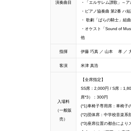
演奏曲目
・「エルサレム讃歌」～
・ピアノ協奏曲 第2番 
・ 歌劇「ばら
・オケスト「Sound of Musi
他
指揮
伊藤 巧真 ／ 山本 孝 ／
客演
米津 真浩
【全席指定】
SS席：2,000円 / S席：1,
席*3）：300円
入場料
(*1)車椅子専用席：車
（一般販
(*2)団体席：中学校音楽
売）
(*3)座席位置の都合に