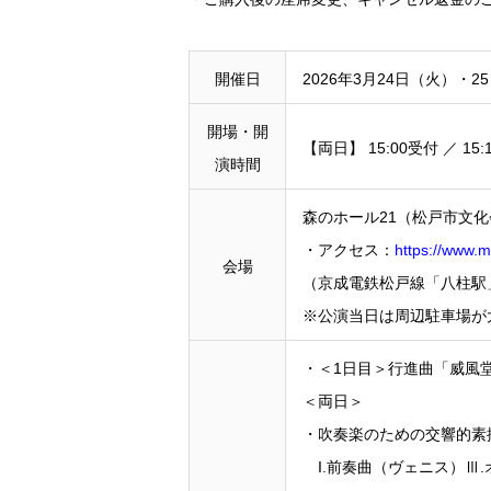
開催日
2026年3月24日（火）・2
開場・開
【両日】 15:00受付 ／ 15
演時間
森のホール21（松戸市文
・アクセス：
https://www.m
会場
（京成電鉄松戸線「八柱駅
※公演当日は周辺駐車場が
・＜1日目＞行進曲「威風
＜両日＞
・吹奏楽のための交響的素
I.前奏曲（ヴェニス）Ⅲ