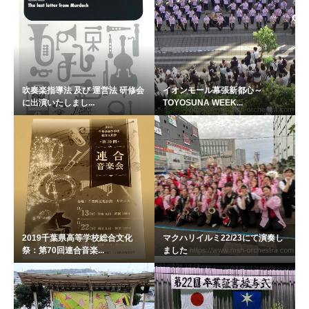
吹奏楽指導法 及び 運営法 研修会
イオンモール幕張新都心～
に出演いたしまし...
TOYOSUNA WEEK...
2019千葉県高等学校総合文化
マクハリイルミ22/23にて演奏し
祭：第70回連合音楽...
ました