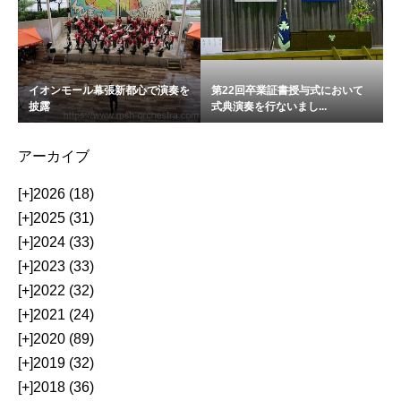
イオンモール幕張新都心で演奏を
第22回卒業証書授与式において
披露
式典演奏を行ないまし...
アーカイブ
[+]
2026 (18)
[+]
2025 (31)
[+]
2024 (33)
[+]
2023 (33)
[+]
2022 (32)
[+]
2021 (24)
[+]
2020 (89)
[+]
2019 (32)
[+]
2018 (36)