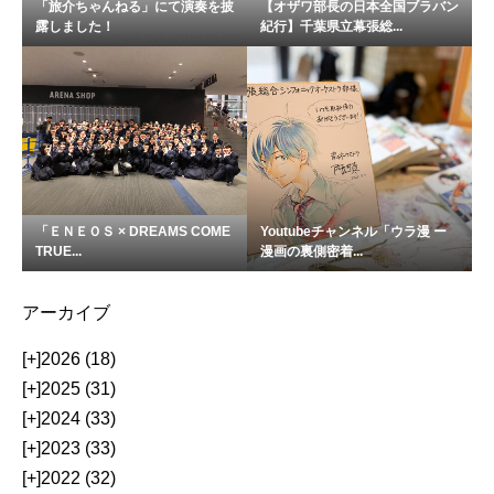
「旅介ちゃんねる」にて演奏を披
【オザワ部長の日本全国ブラバン
露しました！
紀行】千葉県立幕張総...
「ＥＮＥＯＳ × DREAMS COME
Youtubeチャンネル「ウラ漫 ー
TRUE...
漫画の裏側密着...
アーカイブ
[+]
2026 (18)
[+]
2025 (31)
[+]
2024 (33)
[+]
2023 (33)
[+]
2022 (32)