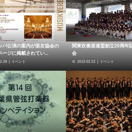
ッパ公演の案内が楽友協会の
関東吹奏楽連盟創立20周年
ージに掲載されてい...
会
2.28
イベント
2015.02.22
イベント