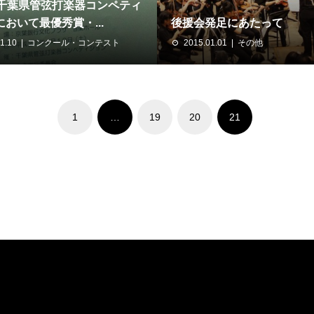
回千葉県管弦打楽器コンペティ
おいて最優秀賞・...
後援会発足にあたって
1.10
コンクール・コンテスト
2015.01.01
その他
1
…
19
20
21