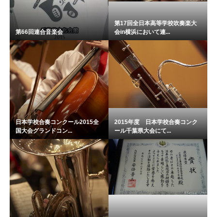
第17回全日本高等学校吹奏楽大
第66回連合音楽会
会in横浜において連...
日本学校合奏コンクール2015全
2015年度 日本学校合奏コンク
国大会グランドコン...
ール千葉県大会にて...