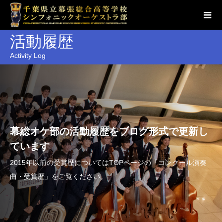
活動履歴
Activity Log
幕総オケ部の活動履歴をブログ形式で更新し
ています
2015年以前の受賞歴についてはTOPページの「コンクール演奏
曲・受賞歴」をご覧ください。