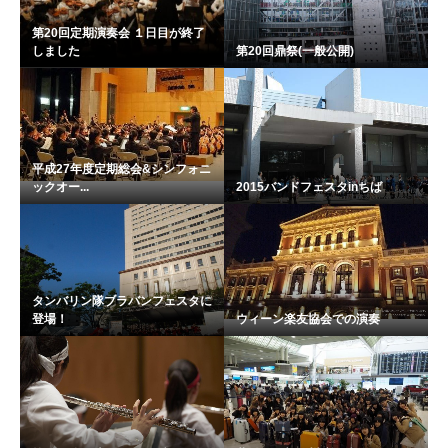
第20回定期演奏会 １日目が終了
しました
第20回鼎祭(一般公開)
平成27年度定期総会&シンフォニ
ックオー...
2015バンドフェスタinちば
タンバリン隊ブラバンフェスタに
登場！
ウィーン楽友協会での演奏