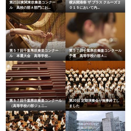
第21回東関東吹奏楽コンクー
横浜開港祭 ザ ブラス クルーズ２
ル 高校の部Ａ部門にお...
０１５において内...
第５７回千葉県吹奏楽コンクー
第５７回千葉県吹奏楽コンクール
ル 本選大会 高等学校...
予選 高等学校の部Ａ...
第５７回千葉県吹奏楽コンクール
第20回 定期演奏会が無事終了し
（高等学校の部ジュニ...
ました