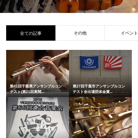
その他
イベント
全ての記事
第41回千葉県アンサンブルコン
第27回千葉市アンサンブルコン
テスト(第21回東関...
テスト全出場団体金賞...