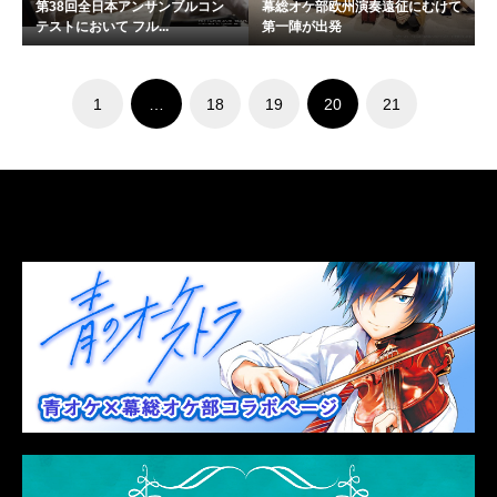
第38回全日本アンサンブルコン
幕総オケ部欧州演奏遠征にむけて
テストにおいて フル...
第一陣が出発
1
…
18
19
20
21
LINK
関連リンク