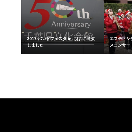
2017 バンドフェスタ in ちば に出演
エステ・シ
しました
スコンサート
LINK
関連リンク