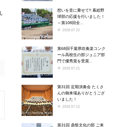
想いを音に乗せて!! 幕総野
礼
球部の応援を行いました！
～第108回全...
2026.07.22
第68回千葉県吹奏楽コンク
ール高校生の部ジュニア部
門で優秀賞を受賞...
2026.07.21
第31回 定期演奏会 たくさ
んの御来場ありがとうござ
いました！
2026.07.12
第31回 鼎祭文化の部 ご来