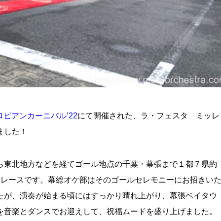
ピアンカーニバル’22
にて開催された、ラ・フェスタ ミッレ
ました！
ら東北地方などを経てゴール地点の千葉・幕張まで１都７県約
カーレースです。幕総オケ部はそのゴールセレモニーにお招きい
たが、演奏が始まる頃にはすっかり晴れ上がり、幕張ベイタウ
を音楽とダンスでお迎えして、祝福ムードを盛り上げました。