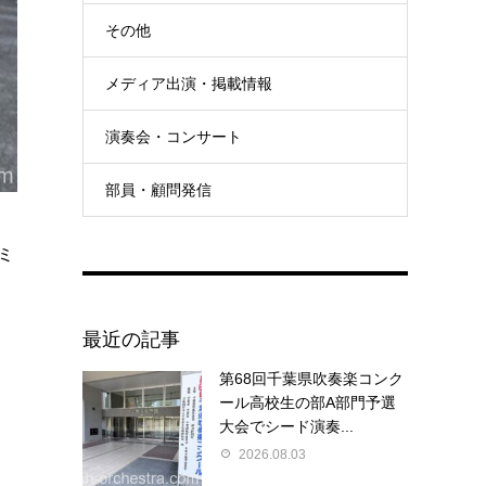
その他
メディア出演・掲載情報
演奏会・コンサート
部員・顧問発信
ミ
最近の記事
第68回千葉県吹奏楽コンク
た
ール高校生の部A部門予選
大会でシード演奏...
2026.08.03