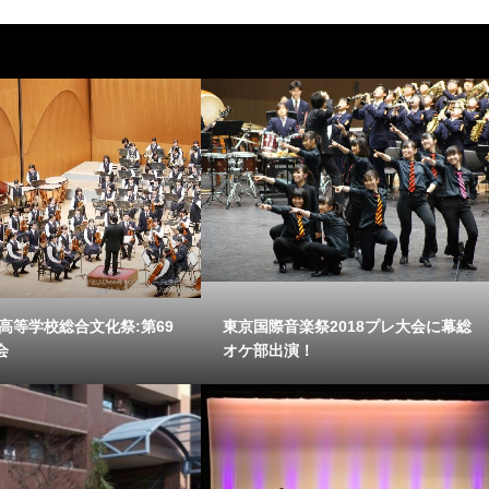
県高等学校総合文化祭:第69
東京国際音楽祭2018プレ大会に幕総
会
オケ部出演！