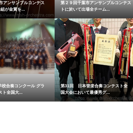
葉市アンサンブルコンテス
第２９回千葉市アンサンブルコンテス
組が金賞を...
トに於いて出場全チーム...
学校合奏コンクール グラ
第31回 日本管楽合奏コンテスト全
ト全国大...
国大会において最優秀グ...