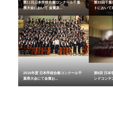
第11回日本学校合奏コンクール千葉
第33回千
県大会において 金賞及...
トにおいて3
2016年度 日本学校合奏コンクール千
第8回 日本
葉県大会にて金賞お...
ンドコンテス