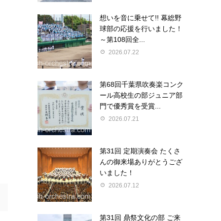
想いを音に乗せて!! 幕総野
球部の応援を行いました！
～第108回全...
2026.07.22
第68回千葉県吹奏楽コンク
ール高校生の部ジュニア部
門で優秀賞を受賞...
2026.07.21
第31回 定期演奏会 たくさ
んの御来場ありがとうござ
いました！
2026.07.12
第31回 鼎祭文化の部 ご来