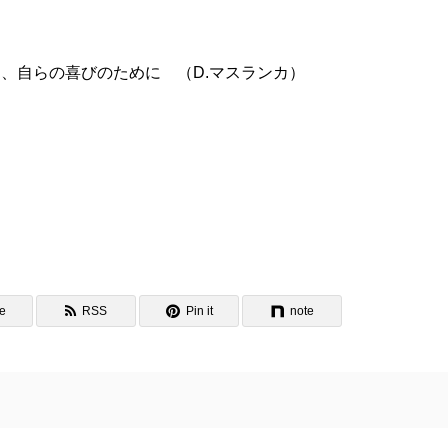
、自らの喜びのために （D.マスランカ）
e
RSS
Pin it
note