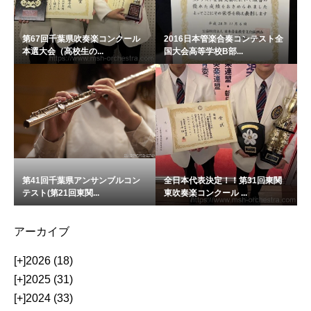
第67回千葉県吹奏楽コンクール
2016日本管楽合奏コンテスト全
本選大会（高校生の...
国大会高等学校B部...
第41回千葉県アンサンブルコン
全日本代表決定！！第31回東関
テスト(第21回東関...
東吹奏楽コンクール ...
アーカイブ
[+]
2026 (18)
[+]
2025 (31)
[+]
2024 (33)