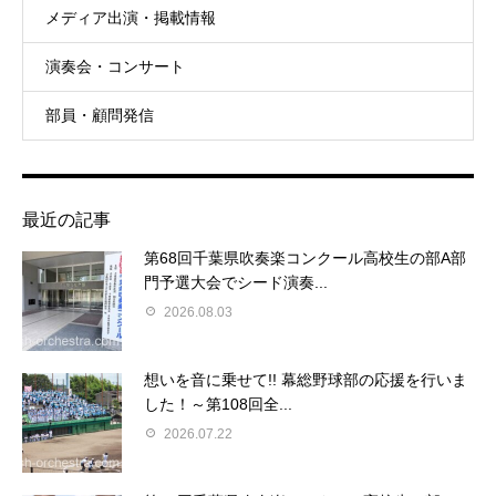
メディア出演・掲載情報
演奏会・コンサート
部員・顧問発信
最近の記事
第68回千葉県吹奏楽コンクール高校生の部A部
門予選大会でシード演奏...
2026.08.03
想いを音に乗せて!! 幕総野球部の応援を行いま
した！～第108回全...
2026.07.22