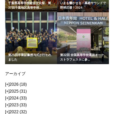
千葉県高等学校総合文化祭 第
いまを響かせる！幕総サウンドで
37回千葉地区高等学校...
野球応援！2024
第25回卒業証書授与式が行われ
第32回 全国高等学校選抜オーケ
ました
ストラフェスタに参...
アーカイブ
[+]
2026 (18)
[+]
2025 (31)
[+]
2024 (33)
[+]
2023 (33)
[+]
2022 (32)