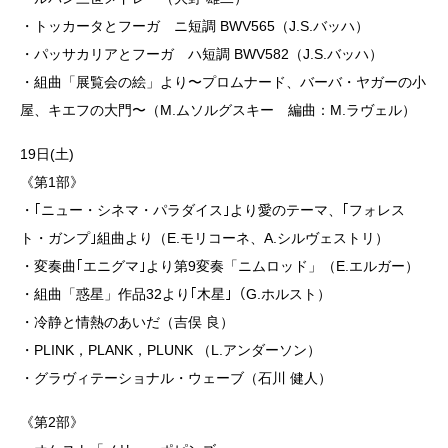
・トッカータとフーガ ニ短調 BWV565（J.S.バッハ）
・パッサカリアとフーガ ハ短調 BWV582（J.S.バッハ）
・組曲「展覧会の絵」より〜プロムナード、バーバ・ヤガーの小
屋、キエフの大門〜（M.ムソルグスキー 編曲：M.ラヴェル）
19日(土)
《第1部》
・｢ニュー・シネマ・パラダイス｣より愛のテーマ、｢フォレス
ト・ガンプ｣組曲より（E.モリコーネ、A.シルヴェストリ）
・変奏曲｢エニグマ｣より第9変奏「ニムロッド」（E.エルガー）
・組曲「惑星」作品32より｢木星｣（G.ホルスト）
・冷静と情熱のあいだ（吉俣 良）
・PLINK，PLANK，PLUNK （L.アンダーソン）
・グラヴィテーショナル・ウェーブ（石川 健人）
《第2部》