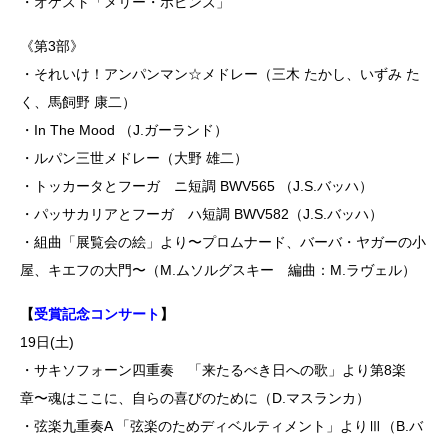
・オケスト「メリー・ポピンズ」
《第3部》
・それいけ！アンパンマン☆メドレー（三木 たかし、いずみ た
く、馬飼野 康二）
・In The Mood （J.ガーランド）
・ルパン三世メドレー（大野 雄二）
・トッカータとフーガ ニ短調 BWV565 （J.S.バッハ）
・パッサカリアとフーガ ハ短調 BWV582（J.S.バッハ）
・組曲「展覧会の絵」より〜プロムナード、バーバ・ヤガーの小
屋、キエフの大門〜（M.ムソルグスキー 編曲：M.ラヴェル）
【
受賞記念コンサート
】
19日(土)
・サキソフォーン四重奏 「来たるべき日への歌」より第8楽
章〜魂はここに、自らの喜びのために（D.マスランカ）
・弦楽九重奏A 「弦楽のためディベルティメント」よりⅢ（B.バ