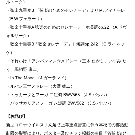
ルトーク）
・弦楽九重奏B 「弦楽のためのセレナーデ」よりⅣ.フィナーレ
（E.W.フェラーリ）
・弦楽十重奏A 弦楽のためのセレナーデ ホ長調op.22 （A.ドヴ
ォルザーク）
・弦楽十重奏B「弦楽セレナーデ」ト短調op.242 （C.ライネッ
ケ）
・それいけ！アンパンマン☆メドレー（三木 たかし、いずみ た
く、馬飼野 康二）
・In The Mood （J.ガーランド）
・ルパン三世メドレー（大野 雄二）
・トッカータとフーガ 二短調 BWV565 （J.S.バッハ）
・パッサカリアとフーガ 八短調 BWV582 （J.S.バッハ）
【お詫び】
新型コロナウイルスまん延防止等重点措置に伴う本校での部活動
制限の影響により、ポスター及びチラシ掲載の曲目「管弦楽のた