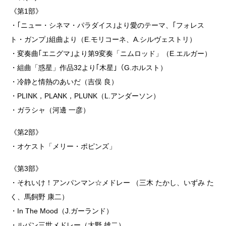
《第1部》
・｢ニュー・シネマ・パラダイス｣より愛のテーマ、｢フォレス
ト・ガンプ｣組曲より（E.モリコーネ、A.シルヴェストリ）
・変奏曲｢エニグマ｣より第9変奏「ニムロッド」（E.エルガー）
・組曲「惑星」作品32より｢木星｣（G.ホルスト）
・冷静と情熱のあいだ（吉俣 良）
・PLINK，PLANK，PLUNK（L.アンダーソン）
・ガラシャ（河邊 一彦）
《第2部》
・オケスト「メリー・ポピンズ」
《第3部》
・それいけ！アンパンマン☆メドレー （三木 たかし、いずみ た
く、馬飼野 康二）
・In The Mood（J.ガーランド）
・ルパン三世メドレー（大野 雄二）