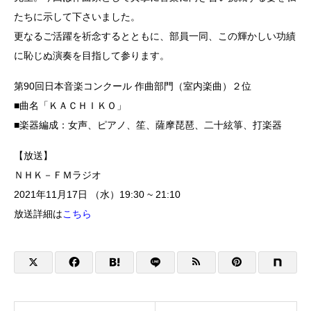
たちに示して下さいました。
更なるご活躍を祈念するとともに、部員一同、この輝かしい功績
に恥じぬ演奏を目指して参ります。
第90回日本音楽コンクール 作曲部門（室内楽曲）２位
■曲名「ＫＡＣＨＩＫＯ」
■楽器編成：女声、ピアノ、笙、薩摩琵琶、二十絃箏、打楽器
【放送】
ＮＨＫ－ＦＭラジオ
2021年11月17日 （水）19:30 ~ 21:10
放送詳細は
こちら