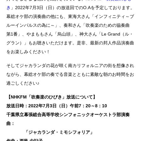
き
」2022年7月3日（日）の放送回でのO.Aを予定しております。
幕総オケ部の演奏曲の他にも、東海大さん「インフィニティ～ブ
ルーインパルスの為に～」、奏和さん「吹奏楽のための協奏曲
第1番」、やまももさん「烏山頭」、神大さん「Le Grand（ル・
グラン）」もお聴きいただけます。是非、最新の邦人作品演奏曲
をお楽しみください！
そしてジャカランダの花が咲く南カリフォルニアの街を想像され
ながら、幕総オケ部の奏でる音楽とともに素敵な朝のお時間をお
過ごしください♪
【NHKFM「吹奏楽のひびき」放送について】
放送日時：2022年7月3日（日）午前7：20～8：10
千葉県立幕張総合高等学校シンフォニックオーケストラ部演奏
曲：
「ジャカランダ・ミモシフォリア」
作曲：西邑 由記子