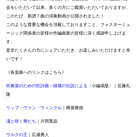
会をいただいて以来、多くの方にご鑑賞いただいておりますが、
このたび、新譜７曲の演奏動画が公開されました！
このような貴重な機会を頂戴しておりますこと、フォスターミュ
ージック関係者の皆様や作編曲家の皆様に深く感謝申し上げま
す。
是非たくさんの方にシェアいただき、お楽しみいただけますと幸
いです！
《各楽曲へのリンクはこちら》
吹奏楽のための狂詩曲～鍾馗の伝説による
〈小編成版〉｜近藤礼
隆
リップ・ヴァン・ウィンクル
｜樽屋雅徳
凜と咲く華たち
｜片岡寛晶
ウルクの王
｜広瀬勇人