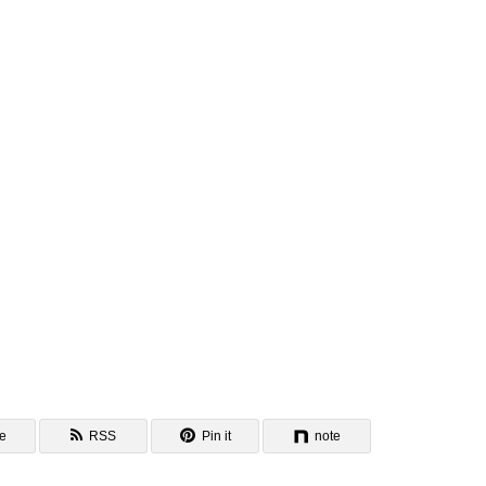
e
RSS
Pin it
note