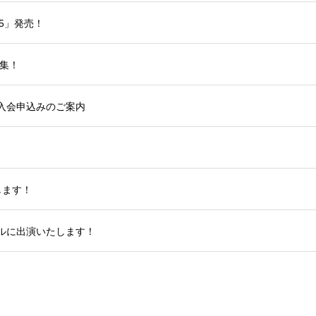
25」発売！
募集！
入会申込みのご案内
します！
ルに出演いたします！