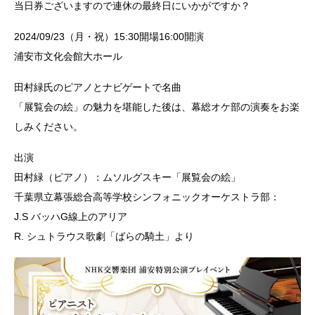
当日券ございますので連休の最終日にいかがですか？
2024/09/23（月・祝）15:30開場16:00開演
浦安市文化会館大ホール
田村緑氏のピアノとナビゲートで名曲
「展覧会の絵」の魅力を堪能した後は、幕総オケ部の演奏をお楽
しみください。
出演
田村緑（ピアノ）：ムソルグスキー「展覧会の絵」
千葉県立幕張総合高等学校シンフォニックオーケストラ部：
J.S バッハG線上のアリア
R. シュトラウス歌劇「ばらの騎土」より